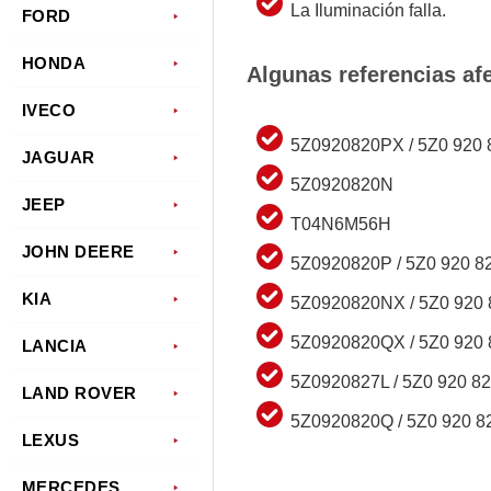
La Iluminación falla.
FORD
HONDA
Algunas referencias af
IVECO
5Z0920820PX / 5Z0 920 
JAGUAR
5Z0920820N
JEEP
T04N6M56H
JOHN DEERE
5Z0920820P / 5Z0 920 8
KIA
5Z0920820NX / 5Z0 920
5Z0920820QX / 5Z0 920
LANCIA
5Z0920827L / 5Z0 920 82
LAND ROVER
5Z0920820Q / 5Z0 920 8
LEXUS
MERCEDES