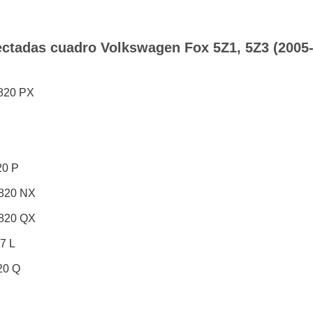
ectadas cuadro Volkswagen Fox 5Z1, 5Z3 (2005-
820 PX
20 P
 820 NX
 820 QX
7 L
20 Q