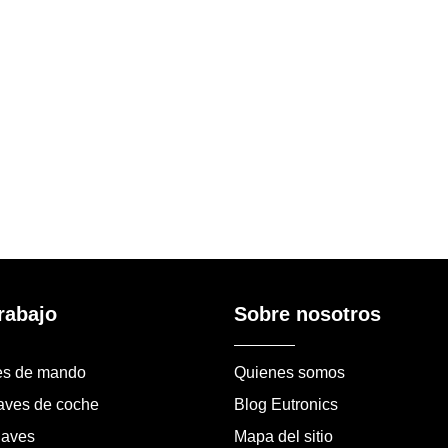
rabajo
Sobre nosotros
es de mando
Quienes somos
laves de coche
Blog Eutronics
laves
Mapa del sitio