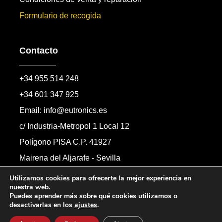
Formulario de recogida
Contacto
+34 955 514 248
+34 601 347 925
Email: info@eutronics.es
c/ Industria-Metropol 1 Local 12
Polígono PISA C.P. 41927
Mairena del Aljarafe - Sevilla
Formulario de contacto
Utilizamos cookies para ofrecerte la mejor experiencia en
nuestra web.
Puedes aprender más sobre qué cookies utilizamos o
desactivarlas en los
ajustes
.
Copyright © 2026 Automandos Electronic S.L.
Todos los derechos reservados.