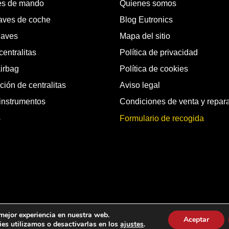
es de mando
Quienes somos
laves de coche
Blog Eutronics
laves
Mapa del sitio
entralitas
Política de privacidad
airbag
Política de cookies
ión de centralitas
Aviso legal
instrumentos
Condiciones de venta y repar
s
Formulario de recogida
chos reservados.
 mejor experiencia en nuestra web.
Aceptar
es utilizamos o desactivarlas en los
ajustes
.