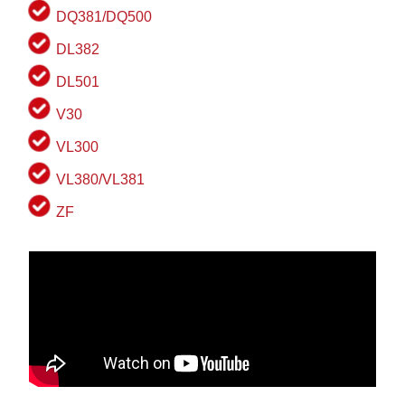
DQ381/DQ500
DL382
DL501
V30
VL300
VL380/VL381
ZF