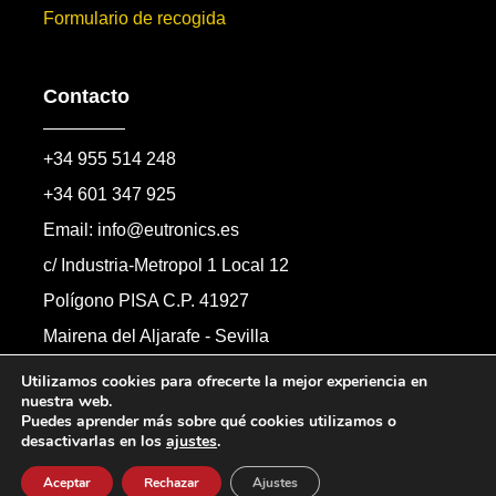
Formulario de recogida
Contacto
+34 955 514 248
+34 601 347 925
Email: info@eutronics.es
c/ Industria-Metropol 1 Local 12
Polígono PISA C.P. 41927
Mairena del Aljarafe - Sevilla
Formulario de contacto
Utilizamos cookies para ofrecerte la mejor experiencia en
nuestra web.
Puedes aprender más sobre qué cookies utilizamos o
desactivarlas en los
ajustes
.
Copyright © 2026 Automandos Electronic S.L.
Todos los derechos reservados.
Aceptar
Rechazar
Ajustes