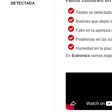
Fallos comunes en l
DETECTADA
Tarjeta no detectada
Botones que dejan d
Fallo en la apertura 
Problemas en las sol
Humedad en la placa
En
Eutronics
somos exper