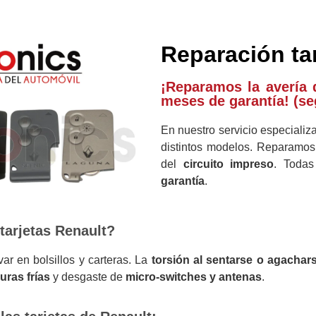
Reparación ta
¡Reparamos la avería 
meses de garantía! (se
En nuestro servicio especiali
distintos modelos. Reparamo
del
circuito impreso
. Todas
garantía
.
 tarjetas Renault?
var en bolsillos y carteras. La
torsión al sentarse o agachar
duras frías
y desgaste de
micro-switches y antenas
.