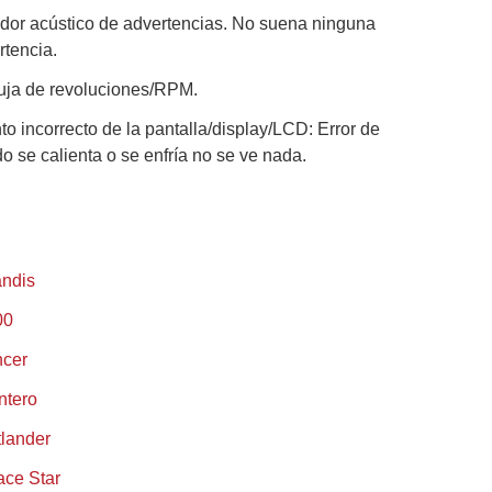
ador acústico de advertencias. No suena ninguna
rtencia.
guja de revoluciones/RPM.
o incorrecto de la pantalla/display/LCD: Error de
o se calienta o se enfría no se ve nada.
andis
00
ncer
ntero
tlander
ace Star