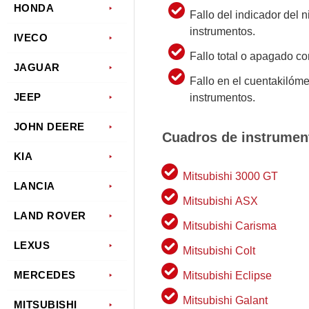
HONDA
Fallo del indicador del 
instrumentos.
IVECO
Fallo total o apagado c
JAGUAR
Fallo en el cuentakilóm
JEEP
instrumentos.
JOHN DEERE
Cuadros de instrumen
KIA
Mitsubishi 3000 GT
LANCIA
Mitsubishi ASX
LAND ROVER
Mitsubishi Carisma
LEXUS
Mitsubishi Colt
MERCEDES
Mitsubishi Eclipse
Mitsubishi Galant
MITSUBISHI