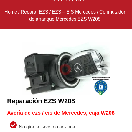
Home
/
Reparar EZS
/
EZS – EIS Mercedes
/
Conmutador
de arranque Mercedes EZS W208
Reparación EZS W208
Avería de ezs / eis de Mercedes, caja W208
No gira la llave, no arranca