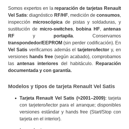
Somos expertos en la
reparación de tarjetas Renault
Vel Satis
: diagnóstico
RF/HF
, medición de
consumos
,
inspección
microscópica
de pistas y soldaduras, y
sustitución de
micro-switches
,
bobina HF
,
antenas
RF
y
portapila
. Conservamos
transpondedor/EEPROM
(sin perder codificación). En
Vel Satis
verificamos además el
tarjetero/lector
y, en
versiones
hands free
(según acabado), comprobamos
las
antenas interiores
del habitáculo.
Reparación
documentada y con garantía.
Modelos y tipos de tarjeta Renault Vel Satis
Tarjeta Renault Vel Satis (≈2001–2009):
tarjeta
con tarjetero/lector para el arranque; disponibles
versiones estándar y hands free (Start/Stop con
tarjeta en el interior).