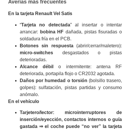
Averías más frecuentes
En la tarjeta Renault Vel Satis
“
Tarjeta no detectada
” al insertar o intentar
arrancar:
bobina HF
dañada, pistas fisuradas o
soldadura fría en el PCB.
Botones sin respuesta
(abrir/cerrar/maletero):
micro-switches
desgastados o pistas
deterioradas.
Alcance débil
o intermitente: antena RF
deteriorada, portapila flojo o CR2032 agotada.
Daños por humedad o torsión
(bolsillo trasero,
golpes): sulfatación, pistas partidas y consumo
anómalo.
En el vehículo
Tarjetero/lector: microinterruptores de
inserción/eyección, contactos internos o guía
gastada ⇒ el coche puede “no ver” la tarjeta