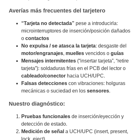
Averías más frecuentes del tarjetero
“Tarjeta no detectada”
pese a introducirla:
microinterruptores de inserción/posición dañados
o
contactos
No expulsa / se atasca la tarjeta
: desgaste del
motor/engranajes
,
muelles
vencidos o
guías
Mensajes intermitentes
(“insertar tarjeta”, “retire
tarjeta”): soldaduras frías en el PCB del lector o
cableado/conector
hacia UCH/UPC.
Falsas detecciones
con vibraciones: holguras
mecánicas o suciedad en los
sensores
.
Nuestro diagnóstico:
Pruebas funcionales
de inserción/eyección y
detección de estado.
Medición de señal
a UCH/UPC (insert, present,
lock, eject).