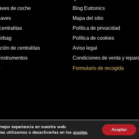
laves de coche
Blog Eutronics
laves
Mapa del sitio
entralitas
Política de privacidad
airbag
Política de cookies
ión de centralitas
Aviso legal
instrumentos
Condiciones de venta y repar
s
Formulario de recogida
chos reservados.
 mejor experiencia en nuestra web.
Aceptar
es utilizamos o desactivarlas en los
ajustes
.