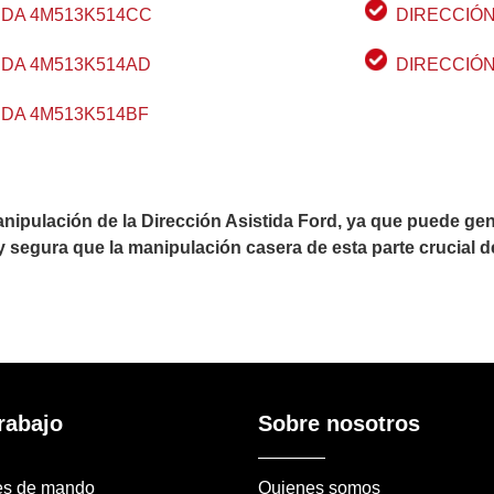
IDA 4M513K514CC
DIRECCIÓN
IDA 4M513K514AD
DIRECCIÓN
IDA 4M513K514BF
pulación de la Dirección Asistida Ford, ya que puede gene
segura que la manipulación casera de esta parte crucial de
rabajo
Sobre nosotros
es de mando
Quienes somos