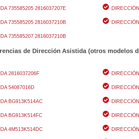
DA 735585205 2816037207E
DIRECCIÓN
DA 735585205 2816037210B
DIRECCIÓN
DA 735585207 2816037210B
rencias de Dirección Asistida (otros modelos d
IDA 2816037206F
DIRECCIÓN
IDA 54087016D
DIRECCIÓN
IDA BG913K514AC
DIRECCIÓN
IDA BG913K514FC
DIRECCIÓN
IDA 4M513K514DC
DIRECCIÓN