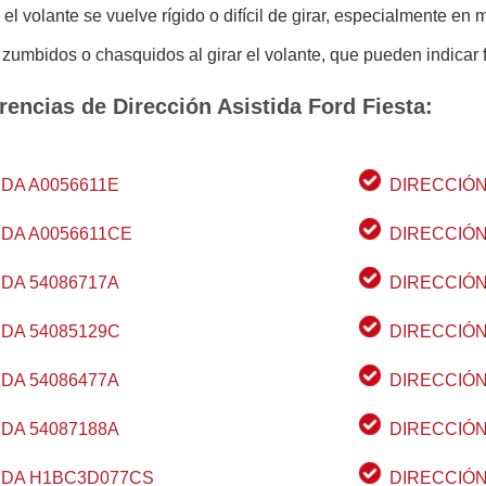
; el volante se vuelve rígido o difícil de girar, especialmente e
, zumbidos o chasquidos al girar el volante, que pueden indicar fa
rencias de Dirección Asistida Ford Fiesta:
IDA A0056611E
DIRECCIÓN
IDA A0056611CE
DIRECCIÓN
IDA 54086717A
DIRECCIÓN
IDA 54085129C
DIRECCIÓN
IDA 54086477A
DIRECCIÓN
IDA 54087188A
DIRECCIÓN
IDA H1BC3D077CS
DIRECCIÓN