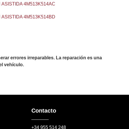
 ASISTIDA 4M513K514AC
 ASISTIDA 4M513K514BD
rar errores irreparables. La reparación es una
l vehículo.
Contacto
+34 955 514 248