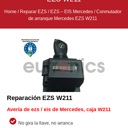
Home
/
Reparar EZS
/
EZS – EIS Mercedes
/
Conmutador
de arranque Mercedes EZS W211
Reparación EZS W211
Avería de ezs / eis de Mercedes, caja W211
No gira la llave, no arranca