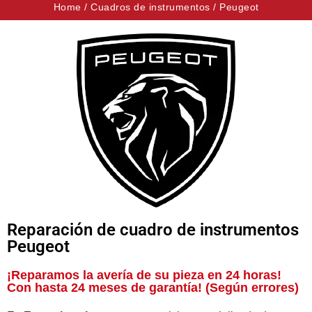
Home
/
Cuadros de instrumentos
/
Peugeot
Reparación de cuadro de instrumentos
Peugeot
¡Reparamos la avería de su pieza en 24 horas!
Con hasta 24 meses de garantía! (Según errores)