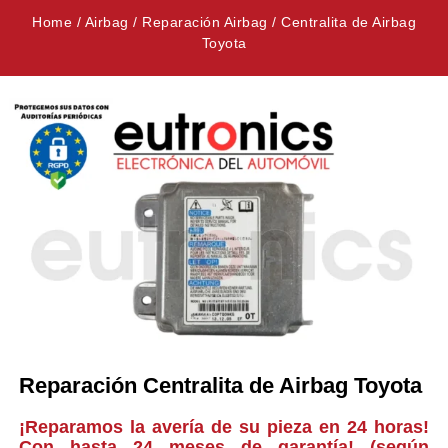
Home
/
Airbag
/
Reparación Airbag
/
Centralita de Airbag
Toyota
Reparación Centralita de Airbag Toyota
¡Reparamos la avería de su pieza en 24 horas!
Con hasta 24 meses de garantía! (según