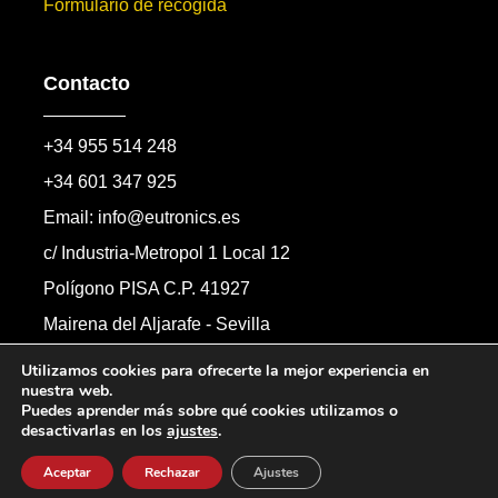
Formulario de recogida
Contacto
+34 955 514 248
+34 601 347 925
Email: info@eutronics.es
c/ Industria-Metropol 1 Local 12
Polígono PISA C.P. 41927
Mairena del Aljarafe - Sevilla
Formulario de contacto
Utilizamos cookies para ofrecerte la mejor experiencia en
nuestra web.
Puedes aprender más sobre qué cookies utilizamos o
desactivarlas en los
ajustes
.
Copyright © 2026 Automandos Electronic S.L.
Todos los derechos reservados.
Aceptar
Rechazar
Ajustes