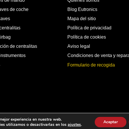
es de mando
Quienes somos
laves de coche
Blog Eutronics
laves
Mapa del sitio
entralitas
Política de privacidad
airbag
Política de cookies
ión de centralitas
Aviso legal
instrumentos
Condiciones de venta y repar
s
Formulario de recogida
chos reservados.
 mejor experiencia en nuestra web.
Aceptar
es utilizamos o desactivarlas en los
ajustes
.