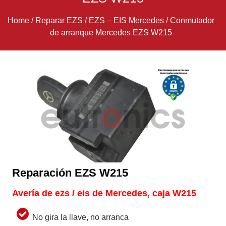
Home
/
Reparar EZS
/
EZS – EIS Mercedes
/
Conmutador
de arranque Mercedes EZS W215
Reparación EZS W215
Avería de ezs / eis de Mercedes, caja W215
No gira la llave, no arranca