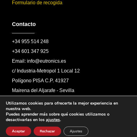
Formulario de recogida
Contacto
+34 955 514 248
+34 601 347 925
Email: info@eutronics.es
c/ Industria-Metropol 1 Local 12
Polígono PISA C.P. 41927
Mairena del Aljarafe - Sevilla
Formulario de contacto
Utilizamos cookies para ofrecerte la mejor experiencia en
nuestra web.
Puedes aprender más sobre qué cookies utilizamos o
desactivarlas en los
ajustes
.
Copyright © 2026 Automandos Electronic S.L.
Todos los derechos reservados.
Aceptar
Rechazar
Ajustes