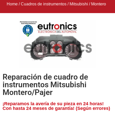
Home
/
Cuadros de instrumentos
/
Mitsubishi
/
Montero
Reparación de cuadro de
instrumentos Mitsubishi
Montero/Pajer
¡Reparamos la avería de su pieza en 24 horas!
Con hasta 24 meses de garantía! (Según errores)