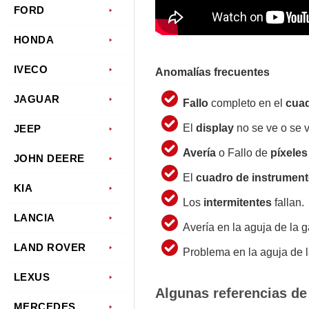
FORD
HONDA
IVECO
Anomalías frecuentes
JAGUAR
Fallo
completo en el
cuad
El
display
no se ve o se 
JEEP
Avería
o Fallo de
píxeles
JOHN DEERE
El
cuadro de instrumen
KIA
Los
intermitentes
fallan.
LANCIA
Avería en la aguja de la g
LAND ROVER
Problema en la aguja de l
LEXUS
Algunas referencias de
MERCEDES