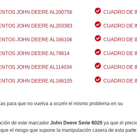
NTOS JOHN DEERE AL200756
CUADRO DE I
NTOS JOHN DEERE AL203383
CUADRO DE I
NTOS JOHN DEERE AL166106
CUADRO DE I
NTOS JOHN DEERE AL79814
CUADRO DE I
NTOS JOHN DEERE AL114034
CUADRO DE I
NTOS JOHN DEERE AL166105
CUADRO DE I
ias para que no vuelva a ocurrir el mismo problema en su
ción de este marcador
John Deere Serie 6020
ya que el preci
ue el riesgo que supone la manipulación casera de esta parte