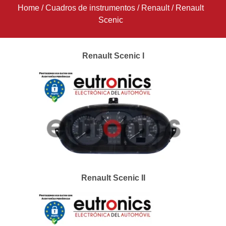
Home
/
Cuadros de instrumentos
/
Renault
/
Renault
Scenic
Renault Scenic I
Renault Scenic II