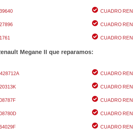
39640
CUADRO RENA
27896
CUADRO RENA
1761
CUADRO RENA
Renault Megane II que reparamos:
428712A
CUADRO RENA
20313K
CUADRO RENA
08787F
CUADRO RENA
08780D
CUADRO RENA
64029F
CUADRO RENA