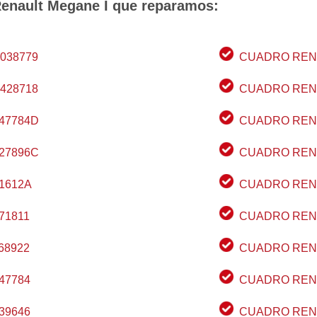
Renault Megane I que reparamos:
038779
CUADRO RENA
428718
CUADRO RENA
47784D
CUADRO RENA
27896C
CUADRO RENA
1612A
CUADRO RENA
71811
CUADRO RENA
68922
CUADRO RENA
47784
CUADRO RENA
39646
CUADRO RENA