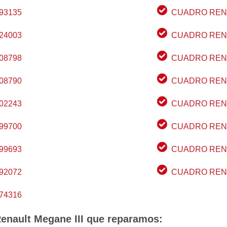
93135
CUADRO RENA
24003
CUADRO RENA
08798
CUADRO RENA
08790
CUADRO RENA
02243
CUADRO RENA
99700
CUADRO RENA
99693
CUADRO RENA
92072
CUADRO RENA
74316
enault Megane III que reparamos: