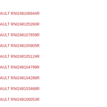
ULT RNI248106944R
ULT RNI248105260R
ULT RNI248107859R
ULT RNI248105905R
ULT RNI248105124R
ULT RNI248104799R
ULT RNI248104286R
ULT RNI248103468R
ULT RNI248100053R