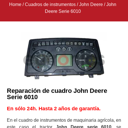
Home
/
Cuadros de instrumentos
/
John Deere
/
John
Deere Serie 6010
Reparación de cuadro John Deere
Serie 6010
En sólo 24h. Hasta 2 años de garantía.
En el cuadro de instrumentos de maquinaria agrícola, en
este caso el tractor
John Deere serie 6010
, se