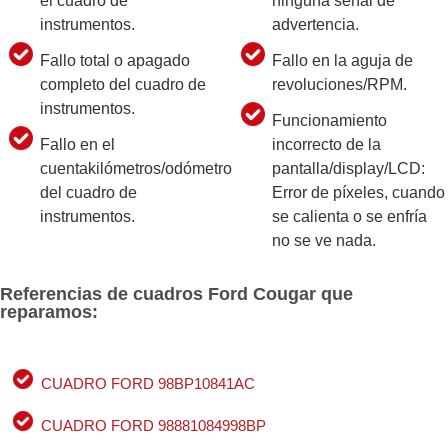
el cuadro de
ninguna señal de
instrumentos.
advertencia.
Fallo total o apagado
Fallo en la aguja de
completo del cuadro de
revoluciones/RPM.
instrumentos.
Funcionamiento
Fallo en el
incorrecto de la
cuentakilómetros/odómetro
pantalla/display/LCD:
del cuadro de
Error de píxeles, cuando
instrumentos.
se calienta o se enfría
no se ve nada.
Referencias de cuadros Ford Cougar que
reparamos:
CUADRO FORD 98BP10841AC
CUADRO FORD 98881084998BP