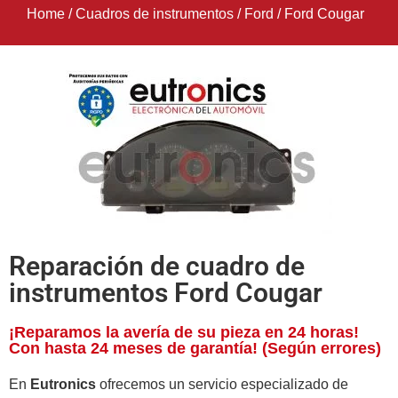
Home
/
Cuadros de instrumentos
/
Ford
/
Ford Cougar
Reparación de cuadro de
instrumentos Ford Cougar
¡Reparamos la avería de su pieza en 24 horas!
Con hasta 24 meses de garantía! (Según errores)
En
Eutronics
ofrecemos un servicio especializado de