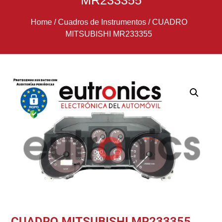
MR233355
Home
/
Cuadros de Instrumentos
/
CUADRO
MITSUBISHI MR233355
CUADRO MITSUBISHI MR233355