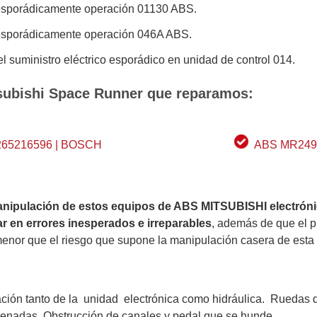
 esporádicamente operación 01130 ABS.
 esporádicamente operación 046A ABS.
el suministro eléctrico esporádico en unidad de control 014.
subishi Space Runner que reparamos:
265216596 | BOSCH
ABS MR2497
ipulación de estos equipos de ABS MITSUBISHI electrón
 en errores inesperados e irreparables
, además de que el p
enor que el riesgo que supone la manipulación casera de esta 
ación tanto de la unidad electrónica como hidráulica. Ruedas 
renadas. Obstrucción de canales y pedal que se hunde.