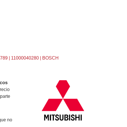
89 | 11000040280 | BOSCH
icos
recio
parte
que no