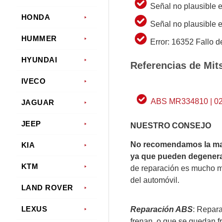
Señal no plausible
HONDA
Señal no plausible
HUMMER
Error: 16352 Fallo d
HYUNDAI
Referencias de Mit
IVECO
ABS MR334810 | 0
JAGUAR
JEEP
NUESTRO CONSEJO
No recomendamos la man
KIA
ya que pueden degenerar
KTM
de reparación es mucho m
del automóvil.
LAND ROVER
LEXUS
Reparación ABS
: Repar
frenan, o que se quedan f