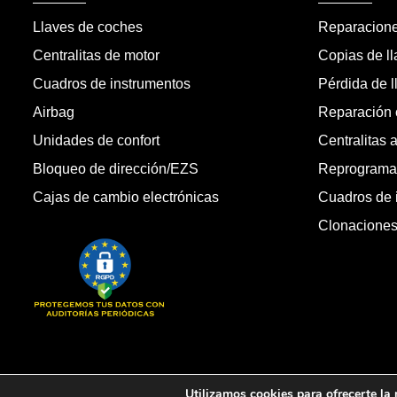
Llaves de coches
Reparacion
Centralitas de motor
Copias de l
Cuadros de instrumentos
Pérdida de l
Airbag
Reparación c
Unidades de confort
Centralitas 
Bloqueo de dirección/EZS
Reprogramac
Cajas de cambio electrónicas
Cuadros de 
Clonacione
Copyright © 2026 Automandos Electronic S.L. Todos los dere
Utilizamos cookies para ofrecerte la