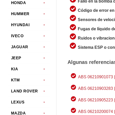
Fallo en la bomba 
HONDA
Código de error en
HUMMER
Sensores de veloc
HYUNDAI
Fugas de líquido d
IVECO
Ruidos o vibracion
JAGUAR
Sistema ESP o cont
JEEP
Algunas referencia
KIA
ABS 06210901073 |
KTM
ABS 06210903283 |
LAND ROVER
ABS 06210905223 |
LEXUS
ABS 06210200074 |
MAZDA