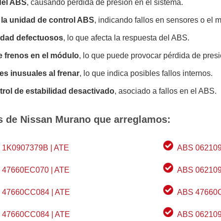
del ABS
, causando pérdida de presión en el sistema.
 la unidad de control ABS
, indicando fallos en sensores o el 
idad defectuosos
, lo que afecta la respuesta del ABS.
e frenos en el módulo
, lo que puede provocar pérdida de presi
es inusuales al frenar
, lo que indica posibles fallos internos.
rol de estabilidad desactivado
, asociado a fallos en el ABS.
s de Nissan Murano que arreglamos:
 1K0907379B | ATE
ABS 062109
 47660EC070 | ATE
ABS 062109
 47660CC084 | ATE
ABS 47660C
 47660CC084 | ATE
ABS 062109