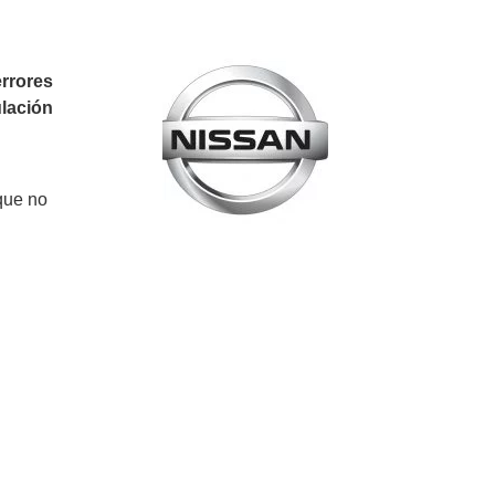
rrores
lación
que no