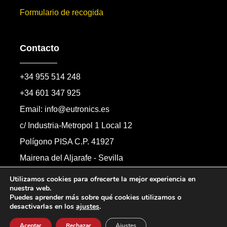
Formulario de recogida
Contacto
+34 955 514 248
+34 601 347 925
Email: info@eutronics.es
c/ Industria-Metropol 1 Local 12
Polígono PISA C.P. 41927
Mairena del Aljarafe - Sevilla
Formulario de contacto
Utilizamos cookies para ofrecerte la mejor experiencia en
nuestra web.
Puedes aprender más sobre qué cookies utilizamos o
desactivarlas en los
ajustes
.
Copyright © 2026 Automandos Electronic S.L.
Todos los derechos reservados.
Aceptar
Rechazar
Ajustes