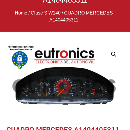
A1404405311
Home
/
Clase S W140
/
CUADRO MERCEDES
A1404405311
CUADRO MERCEDES A1404405311