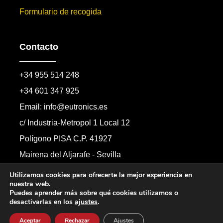
Formulario de recogida
Contacto
+34 955 514 248
+34 601 347 925
Email: info@eutronics.es
c/ Industria-Metropol 1 Local 12
Polígono PISA C.P. 41927
Mairena del Aljarafe - Sevilla
Formulario de contacto
Utilizamos cookies para ofrecerte la mejor experiencia en
nuestra web.
Puedes aprender más sobre qué cookies utilizamos o
desactivarlas en los
ajustes
.
Copyright © 2026 Automandos Electronic S.L.
Todos los derechos reservados.
Aceptar
Rechazar
Ajustes