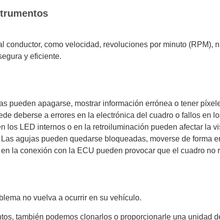
strumentos
l conductor, como velocidad, revoluciones por minuto (RPM), ni
egura y eficiente.
as pueden apagarse, mostrar información errónea o tener píxel
de deberse a errores en la electrónica del cuadro o fallos en lo
los LED internos o en la retroiluminación pueden afectar la vis
Las agujas pueden quedarse bloqueadas, moverse de forma errá
 en la conexión con la ECU pueden provocar que el cuadro no r
lema no vuelva a ocurrir en su vehículo.
tos, también podemos clonarlos o proporcionarle una unidad d