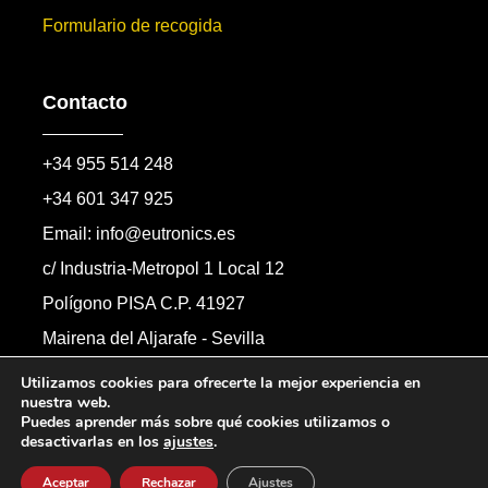
Formulario de recogida
Contacto
+34 955 514 248
+34 601 347 925
Email: info@eutronics.es
c/ Industria-Metropol 1 Local 12
Polígono PISA C.P. 41927
Mairena del Aljarafe - Sevilla
Formulario de contacto
Utilizamos cookies para ofrecerte la mejor experiencia en
nuestra web.
Puedes aprender más sobre qué cookies utilizamos o
desactivarlas en los
ajustes
.
Copyright © 2026 Automandos Electronic S.L.
Todos los derechos reservados.
Aceptar
Rechazar
Ajustes