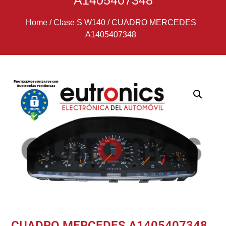
A1405407348
Home
/
Clase S W140
/
CUADRO MERCEDES
A1405407348
CUADRO MERCEDES A1405407348