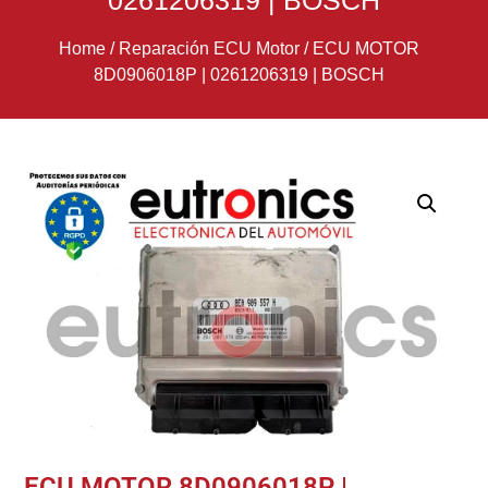
0261206319 | BOSCH
Home
/
Reparación ECU Motor
/
ECU MOTOR
8D0906018P | 0261206319 | BOSCH
ECU MOTOR 8D0906018P |