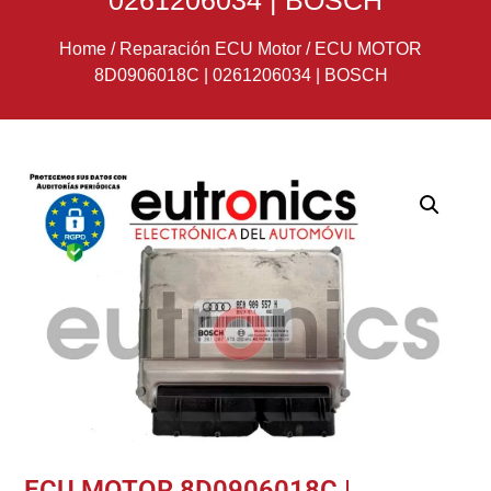
0261206034 | BOSCH
Home
/
Reparación ECU Motor
/
ECU MOTOR
8D0906018C | 0261206034 | BOSCH
ECU MOTOR 8D0906018C |