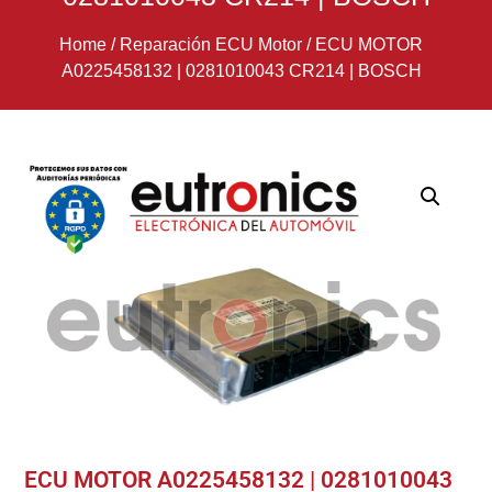
Home
/
Reparación ECU Motor
/
ECU MOTOR
A0225458132 | 0281010043 CR214 | BOSCH
ECU MOTOR A0225458132 | 0281010043