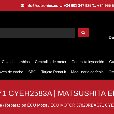
info@eutronics.es
+34 601 347 925
+34 955 5
De
Caja de cambios
Centralita de motor
Centralita inyección
Cu
aves de coche
SBC
Tarjeta Renault
Maquinaria agrícola
Otr
1 CYEH2583A | MATSUSHITA E
e
/
Reparación ECU Motor
/
ECU MOTOR 37820RBAG71 CYEH