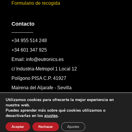
Formulario de recogida
Contacto
+34 955 514 248
+34 601 347 925
Email: info@eutronics.es
c/ Industria-Metropol 1 Local 12
Polígono PISA C.P. 41927
Mairena del Aljarafe - Sevilla
Formulario de contacto
Utilizamos cookies para ofrecerte la mejor experiencia en
nuestra web.
Puedes aprender más sobre qué cookies utilizamos o
desactivarlas en los
ajustes
.
Copyright © 2026 Automandos Electronic S.L.
Todos los derechos reservados.
Aceptar
Rechazar
Ajustes