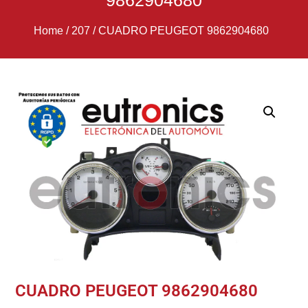
9862904680
Home
/
207
/
CUADRO PEUGEOT 9862904680
CUADRO PEUGEOT 9862904680