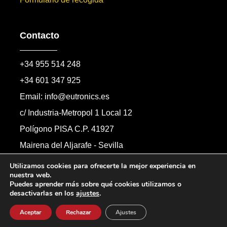
Contacto
+34 955 514 248
+34 601 347 925
Email: info@eutronics.es
c/ Industria-Metropol 1 Local 12
Polígono PISA C.P. 41927
Mairena del Aljarafe - Sevilla
Formulario de contacto
Utilizamos cookies para ofrecerte la mejor experiencia en
nuestra web.
Puedes aprender más sobre qué cookies utilizamos o
desactivarlas en los
ajustes
.
Copyright © 2026 Automandos Electronic S.L.
Todos los derechos reservados.
Aceptar
Rechazar
Ajustes