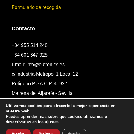
Formulario de recogida
Contacto
+34 955 514 248
+34 601 347 925
Email: info@eutronics.es
c/ Industria-Metropol 1 Local 12
Polígono PISA C.P. 41927
Mairena del Aljarafe - Sevilla
Formulario de contacto
Utilizamos cookies para ofrecerte la mejor experiencia en
nuestra web.
Puedes aprender más sobre qué cookies utilizamos o
desactivarlas en los
ajustes
.
Copyright © 2026 Automandos Electronic S.L.
Todos los derechos reservados.
Aceptar
Rechazar
Ajustes