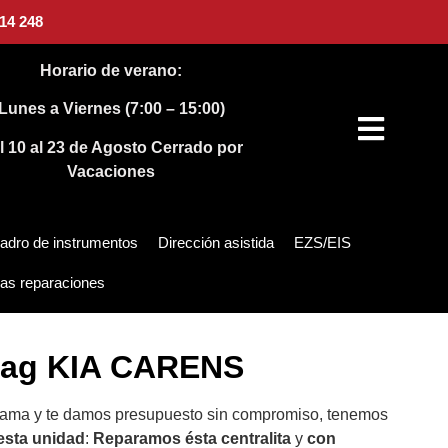
14 248
Horario de verano:
Lunes a Viernes (7:00 – 15:00)
l 10 al 23 de Agosto
Cerrado por
Vacaciones
adro de instrumentos
Dirección asistida
EZS/EIS
as reparaciones
rbag KIA CARENS
llama y te damos presupuesto sin compromiso, tenemos
 esta unidad
:
Reparamos ésta centralita
y
con