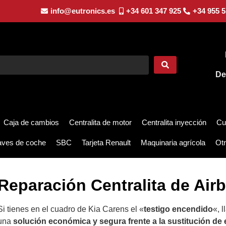
info@eutronics.es
+34 601 347 925
+34 955 5
De
Caja de cambios
Centralita de motor
Centralita inyección
Cu
aves de coche
SBC
Tarjeta Renault
Maquinaria agrícola
Otr
Reparación Centralita de Ai
Si tienes en el cuadro de Kia Carens el «
testigo encendido
«, 
una
solución económica y segura frente a la sustitución de