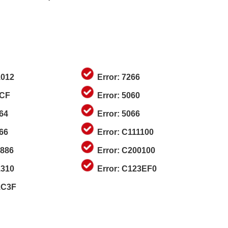
1012
Error: 7266
3CF
Error: 5060
264
Error: 5066
966
Error: C111100
1886
Error: C200100
1310
Error: C123EF0
1C3F