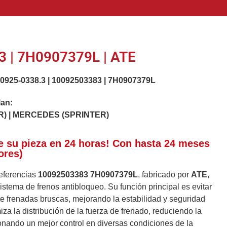
 | 7H0907379L | ATE
.0925-0338.3
|
10092503383
|
7H0907379L
lan:
) | MERCEDES (SPRINTER)
e su pieza en 24 horas! Con hasta 24 meses
ores)
referencias
10092503383
7H0907379L
, fabricado por
ATE
,
stema de frenos antibloqueo. Su función principal es evitar
te frenadas bruscas, mejorando la estabilidad y seguridad
za la distribución de la fuerza de frenado, reduciendo la
onando un mejor control en diversas condiciones de la