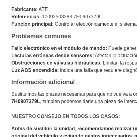
Fabricante:
ATE
Referencias:
10092503383 7H0907379L
Función principal:
Controlar electrónicamente el sistema
Problemas comunes
Fallo electrónico en el módulo de mando:
Puede generar
Lecturas erróneas desde sensores:
Afectan la actuació
Obstrucciones en válvulas hidráulicas:
Limitan la respu
Luz ABS encendida:
Indica una falla que requiere diagnó
Información adicional
Sustituimos las piezas necesarias para que no vuelva a o
7H0907379L
, también podemos darle una pieza de inter
NUESTRO CONSEJO EN TODOS LOS CASOS:
Antes de sustituir la unidad, recomendamos realizar 
original del vehículo y evitando gastos innecesarios,