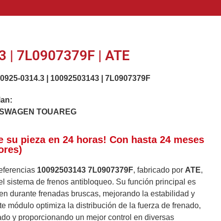
 | 7L0907379F | ATE
.0925-0314.3
|
10092503143
|
7L0907379F
lan:
KSWAGEN TOUAREG
e su pieza en 24 horas! Con hasta 24 meses
ores)
referencias
10092503143
7L0907379F
, fabricado por
ATE
,
 sistema de frenos antibloqueo. Su función principal es
en durante frenadas bruscas, mejorando la estabilidad y
e módulo optimiza la distribución de la fuerza de frenado,
ado y proporcionando un mejor control en diversas