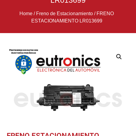
LR013699
Home
/
Freno de Estacionamiento
/
FRENO
ESTACIONAMIENTO LR013699
FRENO ESTACIONAMIENTO