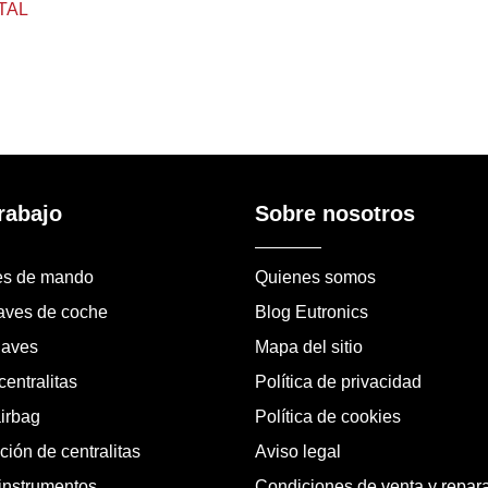
TAL
rabajo
Sobre nosotros
es de mando
Quienes somos
laves de coche
Blog Eutronics
laves
Mapa del sitio
entralitas
Política de privacidad
airbag
Política de cookies
ión de centralitas
Aviso legal
instrumentos
Condiciones de venta y repar