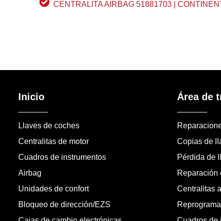
CENTRALITA AIRBAG 51881703 | CONTINEN
Inicio
Área de t
Llaves de coches
Reparacion
Centralitas de motor
Copias de l
Cuadros de instrumentos
Pérdida de l
Airbag
Reparación c
Unidades de confort
Centralitas 
Bloqueo de dirección/EZS
Reprogramac
Cajas de cambio electrónicas
Cuadros de 