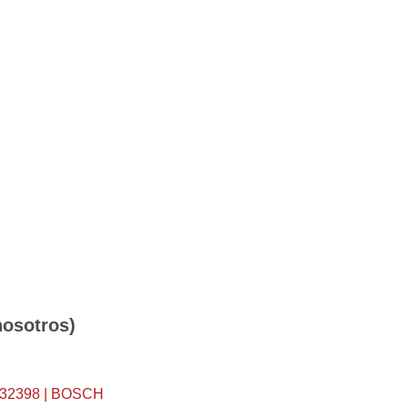
osotros)
232398 | BOSCH