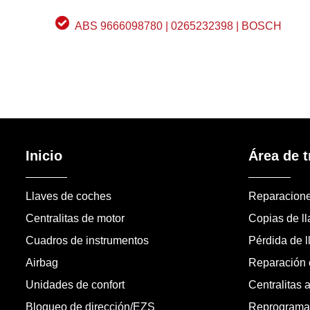
ABS 9666098780 | 0265232398 | BOSCH
Inicio
Área de t
Llaves de coches
Reparacion
Centralitas de motor
Copias de l
Cuadros de instrumentos
Pérdida de l
Airbag
Reparación c
Unidades de confort
Centralitas 
Bloqueo de dirección/EZS
Reprogramac