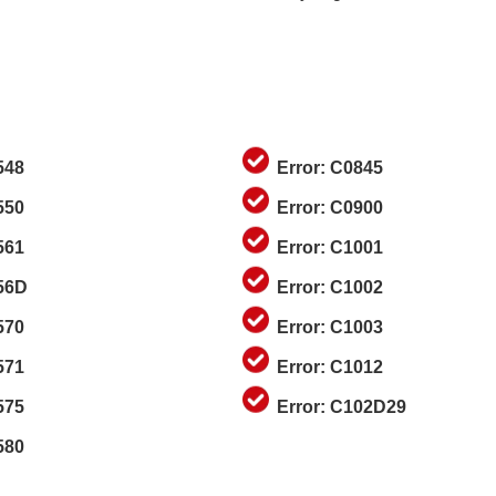
548
Error: C0845
550
Error: C0900
561
Error: C1001
056D
Error: C1002
570
Error: C1003
571
Error: C1012
575
Error: C102D29
580