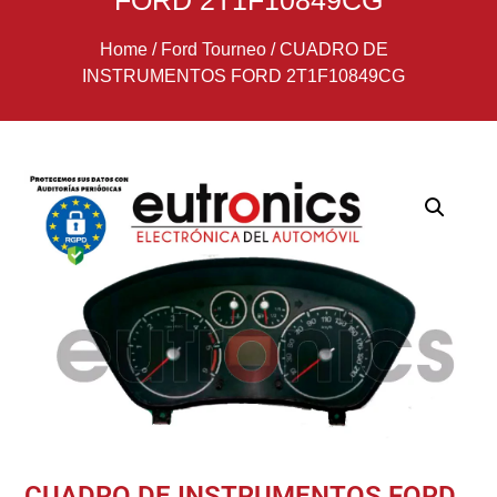
FORD 2T1F10849CG
Home
/
Ford Tourneo
/
CUADRO DE
INSTRUMENTOS FORD 2T1F10849CG
CUADRO DE INSTRUMENTOS FORD