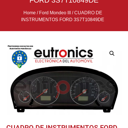
FORD 3S7T10849DE
Home
/
Ford Mondeo III
/
CUADRO DE
INSTRUMENTOS FORD 3S7T10849DE
CUADRO DE INSTRUMENTOS FORD