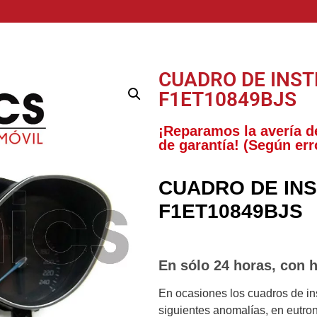
CUADRO DE INS
F1ET10849BJS
¡Reparamos la avería d
de garantía! (Según err
CUADRO DE IN
F1ET10849BJS
En sólo 24 horas, con h
En ocasiones los cuadros de in
siguientes anomalías, en eutro