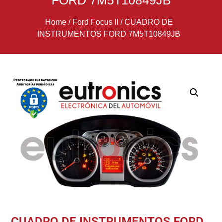
FORD 7M5T10849JB
Home
/
Ford Focus II
/
CUADRO DE
INSTRUMENTOS FORD 7M5T10849JB
CUADRO DE INSTRUMENTOS FORD