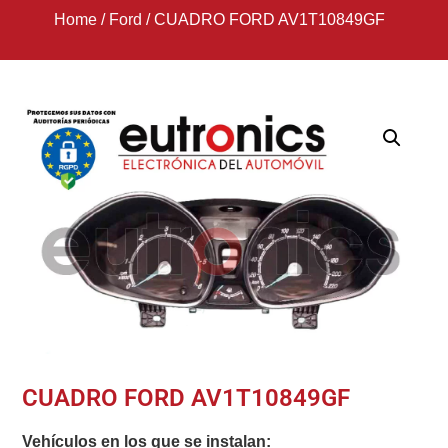
Home
/
Ford
/
CUADRO FORD AV1T10849GF
CUADRO FORD AV1T10849GF
Vehículos en los que se instalan: