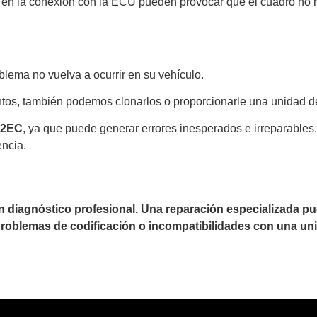
 en la conexión con la ECU pueden provocar que el cuadro no r
lema no vuelva a ocurrir en su vehículo.
tos, también podemos clonarlos o proporcionarle una unidad d
92EC
, ya que puede generar errores inesperados e irreparable
encia.
un diagnóstico profesional. Una reparación especializada 
 problemas de codificación o incompatibilidades con una uni